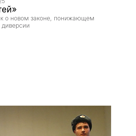
25
тей»
к о новом законе, понижающем
а диверсии