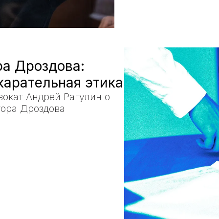
ра Дроздова:
карательная этика
вокат Андрей Рагулин о
тора Дроздова