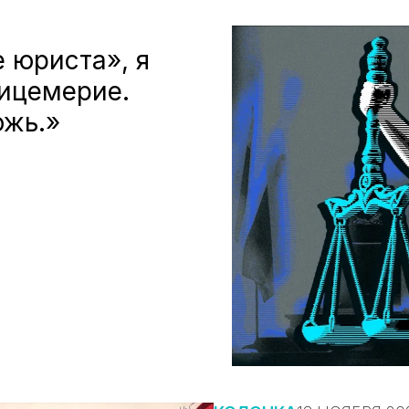
е юриста», я
ицемерие.
ожь.»