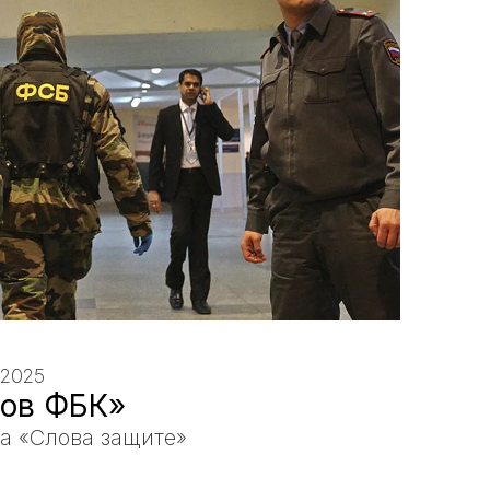
2025
ов ФБК»
а «Слова защите»