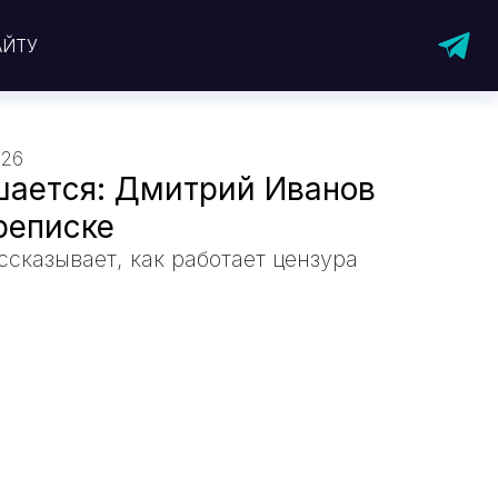
АЙТУ
026
шается: Дмитрий Иванов
реписке
сказывает, как работает цензура