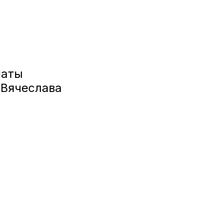
наты
 Вячеслава