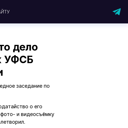
АЙТУ
то дело
к УФСБ
и
едное заседание по
одатайство о его
 фото- и видеосъёмку
влетворил.