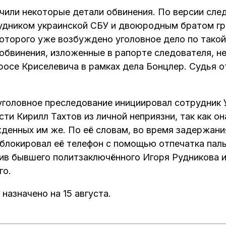
чили некоторые детали обвинения. По версии след
удником украинской СБУ и двоюродным братом г
которого уже возбуждено уголовное дело по такой
 обвинения, изложенные в рапорте следователя, н
росе Криселевича в рамках дела Бонцлер. Судья о
 уголовное преследование инициировал сотрудник
ти Кирилл Тахтов из личной неприязни, так как о
жденных им же. По её словам, во время задержани
блокировал её телефон с помощью отпечатка паль
тив бывшего политзаключённого Игоря Рудникова 
го.
азначено на 15 августа.