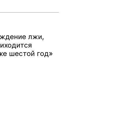
ождение лжи,
риходится
же шестой год»