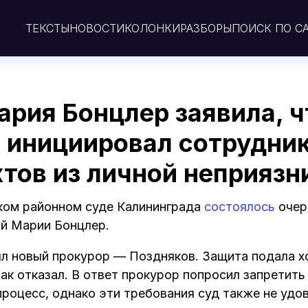
ТЕКСТЫ
НОВОСТИ
КОЛОНКИ
РАЗБОРЫ
ПОИСК ПО С
рия Бонцлер заявила, ч
ё инициировал сотрудни
тов из личной неприязн
ком районном суде Калининграда
состоялось
очер
й Марии Бонцлер.
л новый прокурор — Поздняков. Защита подала х
ак отказал. В ответ прокурор попросил запретить
процесс, однако эти требования суд также не удо