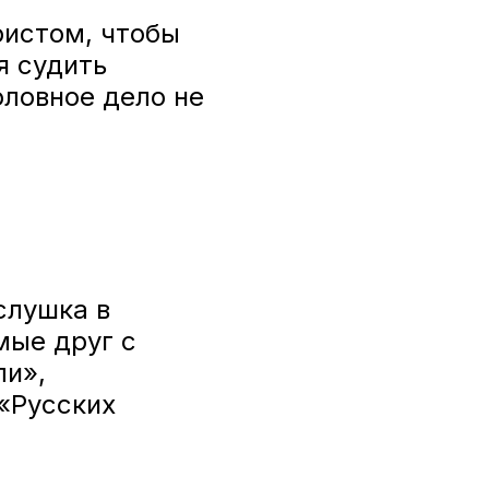
ристом, чтобы
я судить
оловное дело не
слушка в
мые друг с
ли»,
«Русских