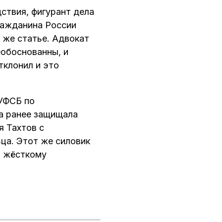
ствия, фигурант дела
ражданина России
 же статье. Адвокат
еобоснованны, и
тклонил и это
 УФСБ по
на ранее защищала
я Тахтов с
ца. Этот же силовик
и жёсткому