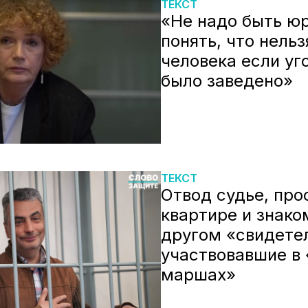
ТЕКСТ
«Не надо быть ю
понять, что нельз
человека если уг
было заведено»
ТЕКСТ
Отвод судье, про
квартире и знако
другом «свидете
участвовавшие в 
маршах»