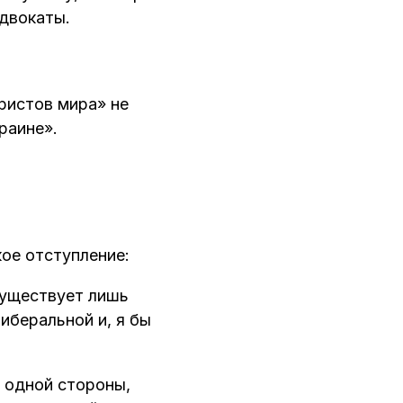
адвокаты.
ристов мира» не
раине».
ое отступление:
существует лишь
иберальной и, я бы
с одной стороны,