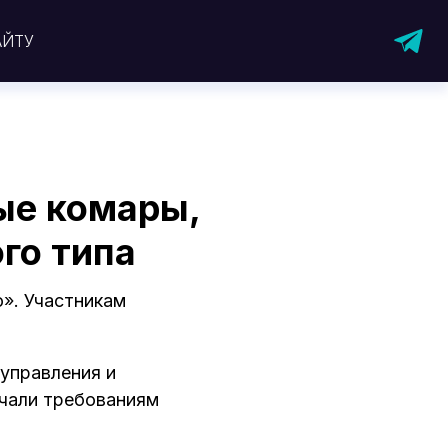
АЙТУ
ые комары,
го типа
». Участникам
управления и
ечали требованиям