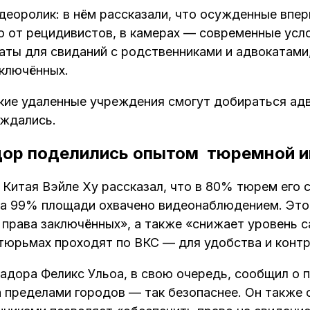
деоролик: в нём рассказали, что осужденные впе
 от рецидивистов, в камерах — современные усл
наты для свиданий с родственниками и адвокатами
аключённых.
такие удаленные учреждения смогут добираться ад
уждались.
дор поделились опытом тюремной 
Китая Вэйле Ху рассказал, что в 80% тюрем его 
 а 99% площади охвачено видеонаблюдением. Это,
 права заключённых», а также «снижает уровень 
 тюрьмах проходят по ВКС — для удобства и контр
адора Феликс Ульоа, в свою очередь, сообщил о 
а пределами городов — так безопаснее. Он также 