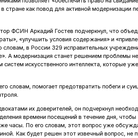
нниками позволяет «обеспечить право на свидание
 в стране как повод для активной модернизации 
ктор ФСИН Аркадий Гостев подчеркнул, что объе
траты», «улучшить условия содержания» и «привле
о словам, в России 329 исправительных учреждени
». А модернизация станет решением проблемы н
м систем искусственного интеллекта, которые уж
его словам, помогает предотвратить побеги и суи
нтроля.
двокатами их доверителей, он подчеркнул необхо
деления времени посещений в течение дня, чтобы
 же часы. По его словам, этот вопрос уже обсуж
ной. Как будет решен этот извечный вопрос, не п