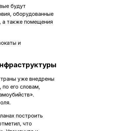
рвые будут
овия, оборудованные
, а также помещения
вокаты и
инфраструктуры
страны уже внедрены
 по его словам,
самоубийств».
оля.
планах построить
отметил, что