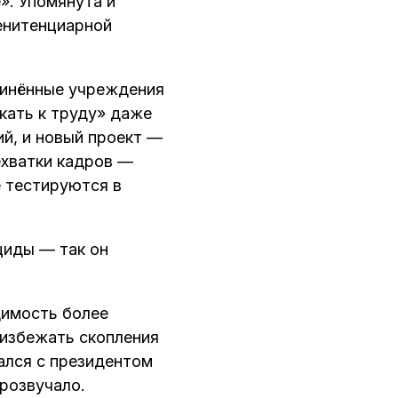
». Упомянута и
пенитенциарной
динённые учреждения
кать к труду» даже
й, и новый проект —
ехватки кадров —
е тестируются в
циды — так он
димость более
 избежать скопления
дался с президентом
розвучало.