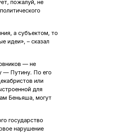
ет, пожалуй, не
 политического
ния, а субъектом, то
ые идеи», – сказал
новников — не
у — Путину. По его
декабристов или
выстроенной для
ам Беньяша, могут
ого государство
ервое нарушение