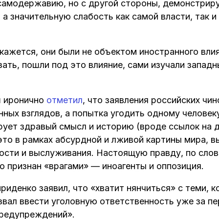
самодержавию, но с другой стороны, демонстриру
а значительную слабость как самой власти, так и
кажется, они были не объектом иностранного влия
азать, пошли под это влияние, сами изучали западн
 иронично
отметил
, что заявления российских чи
нных взглядов, а попытка угодить одному человек
рует здравый смысл и историю (вроде ссылок на 
 это в рамках абсурдной и лживой картины мира, 
ости и выслуживания. Настоящую правду, по слов
то признан «врагами» — иноагенты и оппозиция.
иденко заявил, что «хватит нянчиться» с теми, к
извал ввести уголовную ответственность уже за п
предупреждений».