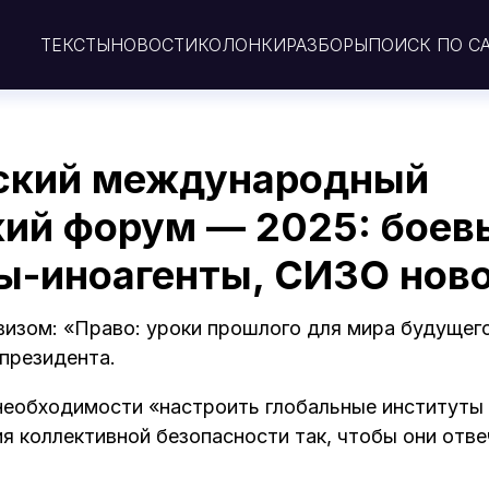
ТЕКСТЫ
НОВОСТИ
КОЛОНКИ
РАЗБОРЫ
ПОИСК ПО С
ский международный
ий форум — 2025: боев
ы-иноагенты, СИЗО ново
изом: «Право: уроки прошлого для мира будущего
 президента.
 необходимости «настроить глобальные институты 
я коллективной безопасности так, чтобы они отв