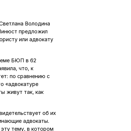
Светлана Володина
 Минюст предложил
юристу или адвокату
теме БЮП в 62
явила, что, к
ет: по сравнению с
то «адвокатуре
ы живут так, как
видетельствует об их
чинающие адвокаты.
 эту тему, в котором