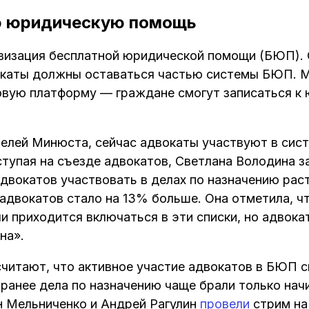
ю юридическую помощь
визация бесплатной юридической помощи (БЮП). 
вокаты должны оставаться частью системы БЮП.
вую платформу — граждане смогут записаться к 
елей Минюста, сейчас адвокаты участвуют в сис
ступая на съезде адвокатов, Светлана Володина за
двокатов участвовать в делах по назначению раст
адвокатов стало на 13% больше. Она отметила, ч
и приходится включаться в эти списки, но адвокат
на».
читают, что активное участие адвокатов в БЮП с
 ранее дела по назначению чаще брали только на
 Мельниченко и Андрей Рагулин
провели
стрим на