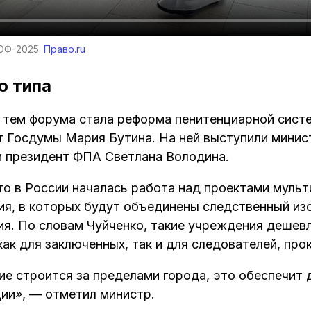
ЮФ-2025.
Право.ru
о типа
 тем форума стала реформа пенитенциарной сист
 Госдумы Мария Бутина. На ней выступили минис
и президент ФПА Светлана Володина.
что в России началась работа над проектами мул
ия, в которых будут объединены следственный из
ия. По словам Чуйченко, такие учреждения дешевл
ак для заключенных, так и для следователей, про
ие строится за пределами города, это обеспечит
ции», — отметил министр.