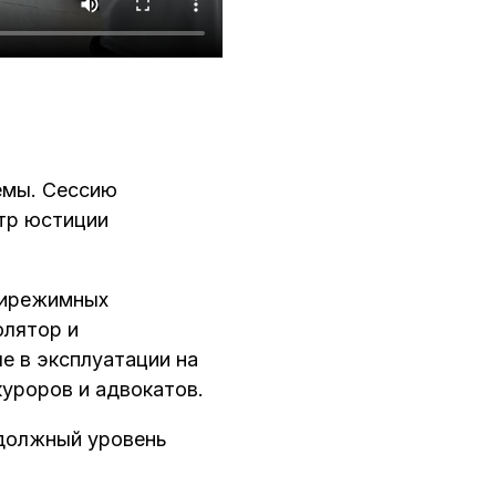
емы. Сессию
тр юстиции
ьтирежимных
олятор и
е в эксплуатации на
куроров и адвокатов.
 должный уровень