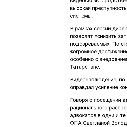
видеосвязь с родстве
высокая преступность
системы.
В рамках сессии дире
позволят «снизить за
подозреваемых. По ег
«огромное достижение
особенно с внедрение
Татарстане.
Видеонаблюдение, по 
оправдал усиление ко
Говоря о посещении а
рационального распре
адвокатов в одни и те
ФПА Светланой Володи